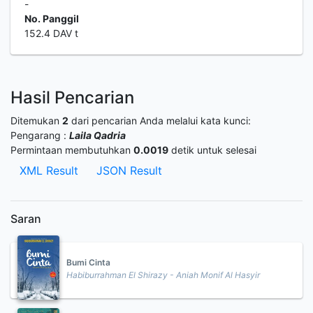
-
No. Panggil
152.4 DAV t
Hasil Pencarian
Ditemukan
2
dari pencarian Anda melalui kata kunci:
Pengarang :
Laila Qadria
Permintaan membutuhkan
0.0019
detik untuk selesai
XML Result
JSON Result
Saran
Bumi Cinta
Habiburrahman El Shirazy - Aniah Monif Al Hasyir