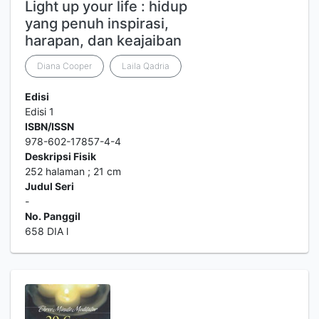
Light up your life : hidup
yang penuh inspirasi,
harapan, dan keajaiban
Diana Cooper
Laila Qadria
Edisi
Edisi 1
ISBN/ISSN
978-602-17857-4-4
Deskripsi Fisik
252 halaman ; 21 cm
Judul Seri
-
No. Panggil
658 DIA l