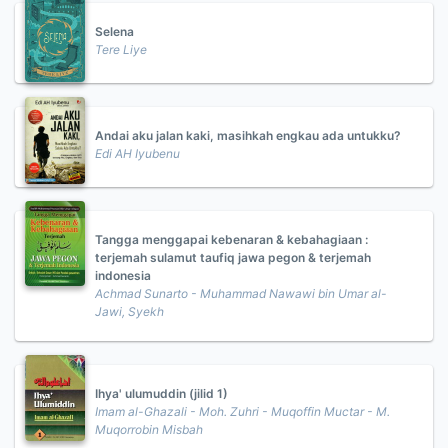
Selena
Tere Liye
Andai aku jalan kaki, masihkah engkau ada untukku?
Edi AH Iyubenu
Tangga menggapai kebenaran & kebahagiaan :
terjemah sulamut taufiq jawa pegon & terjemah
indonesia
Achmad Sunarto - Muhammad Nawawi bin Umar al-
Jawi, Syekh
Ihya' ulumuddin (jilid 1)
Imam al-Ghazali - Moh. Zuhri - Muqoffin Muctar - M.
Muqorrobin Misbah