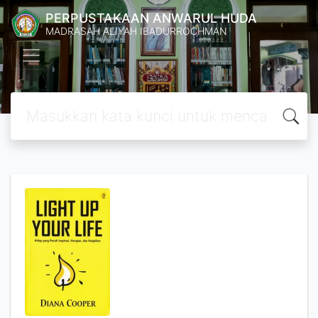
PERPUSTAKAAN ANWARUL HUDA
MADRASAH ALIYAH IBADURROCHMAN