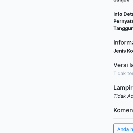
Info Deta
Pernyat
Tanggu
Inform
Jenis Ko
Versi l
Tidak ter
Lampir
Tidak A
Komen
Anda h