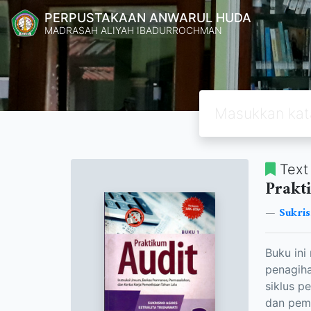
PERPUSTAKAAN ANWARUL HUDA
MADRASAH ALIYAH IBADURROCHMAN
Text
Prakt
Sukri
Buku ini
penagiha
siklus p
dan pemb