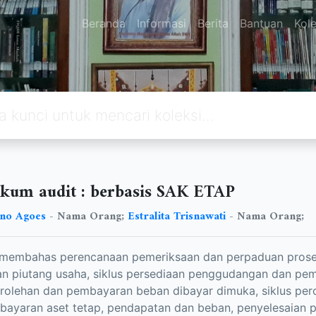
Beranda
Informasi
Berita
Bantuan
Kole
ikum audit : berbasis SAK ETAP
sno Agoes
- Nama Orang;
Estralita Trisnawati
- Nama Orang;
 membahas perencanaan pemeriksaan dan perpaduan proses 
n piutang usaha, siklus persediaan penggudangan dan pem
erolehan dan pembayaran beban dibayar dimuka, siklus pero
ayaran aset tetap, pendapatan dan beban, penyelesaian 