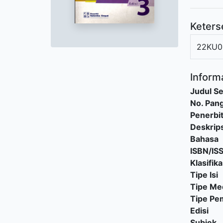
Keters
22KU0
Informa
Judul Se
No. Pang
Penerbi
Deskrips
Bahasa
ISBN/IS
Klasifika
Tipe Isi
Tipe Me
Tipe P
Edisi
Subjek