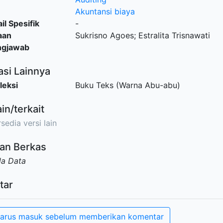
Akuntansi biaya
il Spesifik
-
aan
Sukrisno Agoes; Estralita Trisnawati
ngjawab
asi Lainnya
leksi
Buku Teks (Warna Abu-abu)
ain/terkait
sedia versi lain
an Berkas
da Data
tar
arus masuk sebelum memberikan komentar