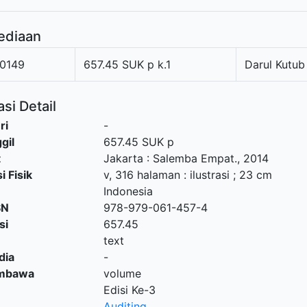
ediaan
0149
657.45 SUK p k.1
Darul Kutub
si Detail
ri
-
gil
657.45 SUK p
t
Jakarta
:
Salemba Empat
.,
2014
i Fisik
v, 316 halaman : ilustrasi ; 23 cm
Indonesia
SN
978-979-061-457-4
si
657.45
text
dia
-
embawa
volume
Edisi Ke-3
Auditing