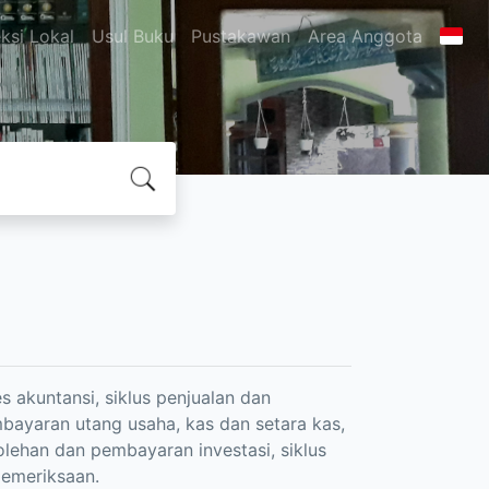
ksi Lokal
Usul Buku
Pustakawan
Area Anggota
akuntansi, siklus penjualan dan
bayaran utang usaha, kas dan setara kas,
lehan dan pembayaran investasi, siklus
pemeriksaan.