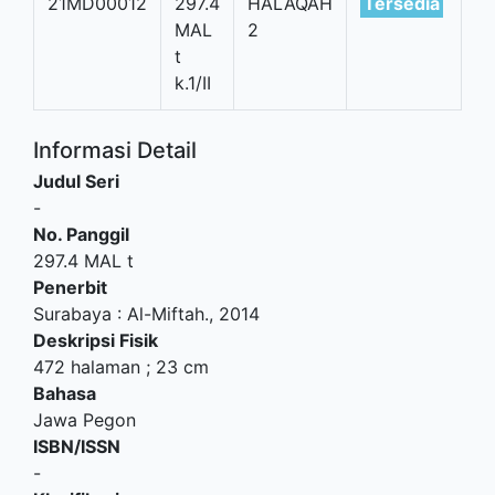
21MD00012
297.4
HALAQAH
Tersedia
MAL
2
t
k.1/II
Informasi Detail
Judul Seri
-
No. Panggil
297.4 MAL t
Penerbit
Surabaya
:
Al-Miftah
.,
2014
Deskripsi Fisik
472 halaman ; 23 cm
Bahasa
Jawa Pegon
ISBN/ISSN
-