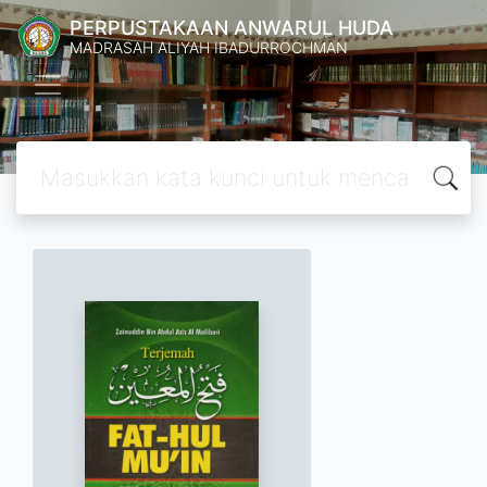
PERPUSTAKAAN ANWARUL HUDA
MADRASAH ALIYAH IBADURROCHMAN