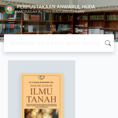
PERPUSTAKAAN ANWARUL HUDA
MADRASAH ALIYAH IBADURROCHMAN