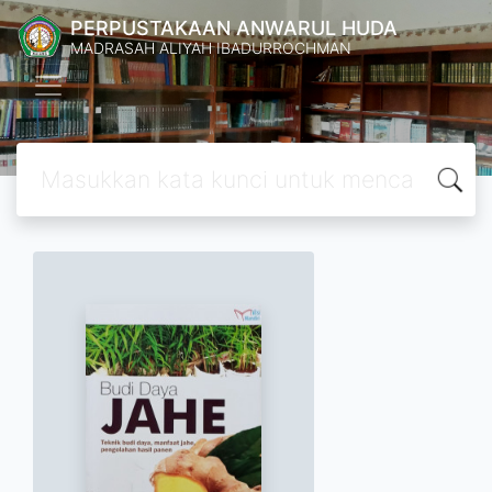
PERPUSTAKAAN ANWARUL HUDA
MADRASAH ALIYAH IBADURROCHMAN