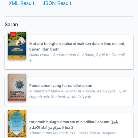
XML Result
JSON Result
Saran
Mutiara balaghah jauharul maknun dalam ilmu ma'ani,
bayan, dan badi'
Nailul Huda - Abdurrohman Al-Ahdlori, Syaikh - Zamroji,
M
Pemahaman yang harus diluruskan
Muhammad Alawi Al-Maliki Al-Hasani, As-Sayyid - Qism
Nayroh ash-Shofwah al-Malikiyyah
tarjamah bulughul maram min adillatil ahkam (بلوغ
المرام من أدلة الأحكام) juz 2
Ahmad Subki Mashadi, KH - Ibnu Hajar al-'Asqalani