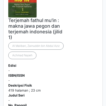
Terjemah fathul mu'in :
makna jawa pegon dan
terjemah indonesia (jilid
1)
Al Malibari, Zainuddin bin Abdul Aziz
Achmad Najieh
Edisi
-
ISBN/ISSN
-
Deskripsi Fisik
419 halaman ; 23 cm
Judul Seri
-
No. Panggil