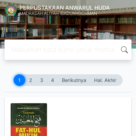
PERPUSTAKAAN ANWARUL HUDA
MADRASAH ALIYAH IBADURROCHMAN
1
2
3
4
Berikutnya
Hal. Akhir