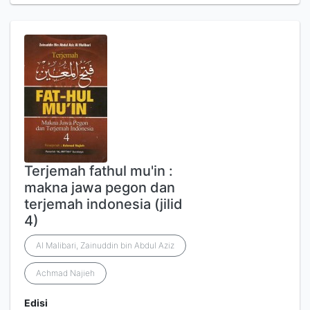
Terjemah fathul mu'in :
makna jawa pegon dan
terjemah indonesia (jilid
4)
Al Malibari, Zainuddin bin Abdul Aziz
Achmad Najieh
Edisi