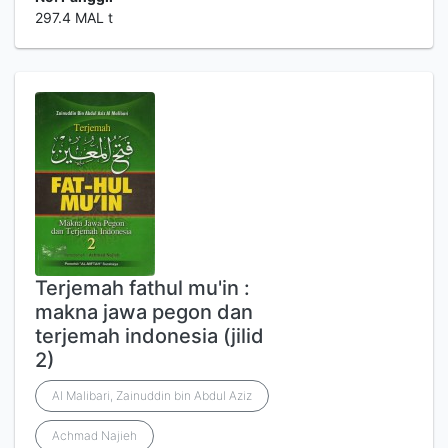
297.4 MAL t
Terjemah fathul mu'in :
makna jawa pegon dan
terjemah indonesia (jilid
2)
Al Malibari, Zainuddin bin Abdul Aziz
Achmad Najieh