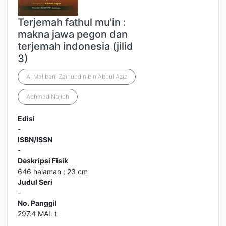
Terjemah fathul mu'in :
makna jawa pegon dan
terjemah indonesia (jilid
3)
Al Malibari, Zainuddin bin Abdul Aziz
Achmad Najieh
Edisi
-
ISBN/ISSN
-
Deskripsi Fisik
646 halaman ; 23 cm
Judul Seri
-
No. Panggil
297.4 MAL t