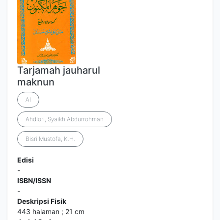
Tarjamah jauharul
maknun
Al
Ahdlori, Syaikh Abdurrohman
Bisri Mustofa, K.H.
Edisi
-
ISBN/ISSN
-
Deskripsi Fisik
443 halaman ; 21 cm