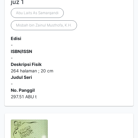
juz 1
Abu Laits As Samarqandi
Misbah bin Zainul Musthofa, K.H.
Edisi
-
ISBN/ISSN
-
Deskripsi Fisik
264 halaman ; 20 cm
Judul Seri
-
No. Panggil
297.51 ABU t