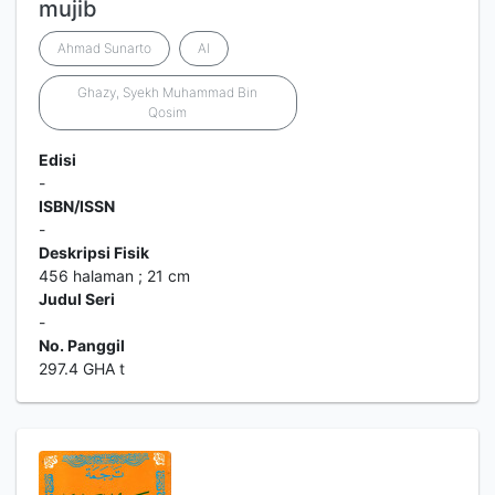
mujib
Ahmad Sunarto
Al
Ghazy, Syekh Muhammad Bin
Qosim
Edisi
-
ISBN/ISSN
-
Deskripsi Fisik
456 halaman ; 21 cm
Judul Seri
-
No. Panggil
297.4 GHA t