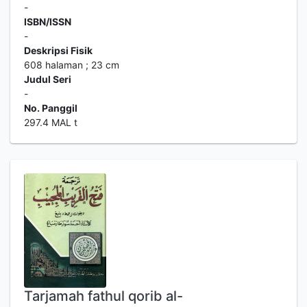
-
ISBN/ISSN
-
Deskripsi Fisik
608 halaman ; 23 cm
Judul Seri
-
No. Panggil
297.4 MAL t
Tarjamah fathul qorib al-