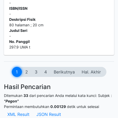
-
ISBN/ISSN
-
Deskripsi Fisik
80 halaman ; 20 cm
Judul Seri
-
No. Panggil
297.9 UMA t
1
2
3
4
Berikutnya
Hal. Akhir
Hasil Pencarian
Ditemukan
33
dari pencarian Anda melalui kata kunci:
Subjek :
"Pegon"
Permintaan membutuhkan
0.00129
detik untuk selesai
XML Result
JSON Result