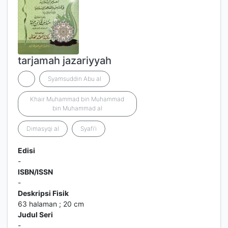
tarjamah jazariyyah
Syamsuddin Abu al
Khair Muhammad bin Muhammad
bin Muhammad al
Dimasyqi al
Syafi’i
Edisi
-
ISBN/ISSN
-
Deskripsi Fisik
63 halaman ; 20 cm
Judul Seri
-