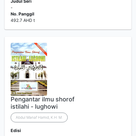
Judul Seri
-
No. Panggil
492.7 AHD t
Pengantar ilmu shorof
istilahi - lughowi
Abdul Manaf Hamid, K.H. M.
Edisi