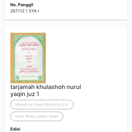
No. Panggil
297.112 1 SYA t
tarjamah khulashoh nurul
yaqin juz 1
Misbah bin Zainul Musthofa, K.H.
Umar 'Abdul Jabbar, Syekh
Edisi